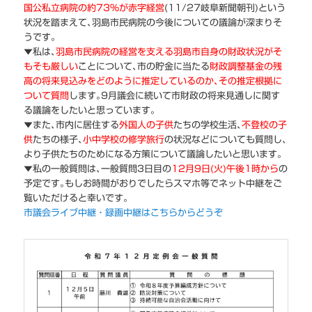
国公私立病院の約73%が赤字経営
(11/27岐阜新聞朝刊)という
状況を踏まえて､羽島市民病院の今後についての議論が深まりそ
うです｡
▼私は､
羽島市民病院の経営を支える羽島市自身の財政状況がそ
もそも厳しい
ことについて､市の貯金に当たる
財政調整基金の残
高の将来見込みをどのように推定しているのか､その推定根拠に
ついて質問
します｡9月議会に続いて市財政の将来見通しに関す
る議論をしたいと思っています｡
▼また､市内に居住する
外国人の子供
たちの学校生活､
不登校の子
供
たちの様子､
小中学校の修学旅行
の状況などについても質問し､
より子供たちのためになる方策について議論したいと思います｡
▼私の一般質問は､一般質問3日目の
12月9日(火)午後1時から
の
予定です｡もしお時間がおりでしたらスマホ等でネット中継をご
覧いただけると幸いです｡
市議会ライブ中継・録画中継はこちらからどうぞ