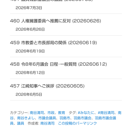
2026年7月3日
460 人権擁護委員へ推薦に反対 (20260626)
2026年6月26日
459 市教委と市長部局の関係 (20260619)
2026年6月19日
458 令8年6月議会 日程･一般質問 (20260612)
2026年6月12日
457 江崎知事へご挨拶 (20260605)
2026年6月5日
カテゴリー:
南谷清司
、
市政
、
教育
タグ:
#みなたに
、
#南谷清司
、
南
谷
、
南谷きよし
、
市議会議員
、
羽島市
、
羽島市議会
、
羽島市議会議
員
、
議員
作成者:
南谷清司
この投稿のパーマリンク