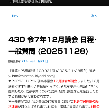
ニ
小熊町北部地域｢ほ場(水田)整備｣
ュ
ー
投
←
前へ
次へ
→
稿
ナ
ビ
ゲ
430 令7年12月議会 日程･
ー
シ
一般質問 (20251128)
ョ
ン
投稿日時:
2025年11月28日
［通算HP閲覧回数 109,931回 (2025/11/28現在)､連絡
先:info@minatani-kiyoshi.com]
▼
2025/11/28に
羽島市議会
12
月議会が開会
しました｡12月
議会では来年度の予算編成に向けて､
新たな事業の実施について
提案したり､既存事業
について効果､経費､課題などを確認したり
する議論が多く交わされます｡
▼一般質問では､我が会派の代表質問において
羽島市民病院の経
営課題
が取り上げられます｡他にも4議員が質問されます｡
全国の