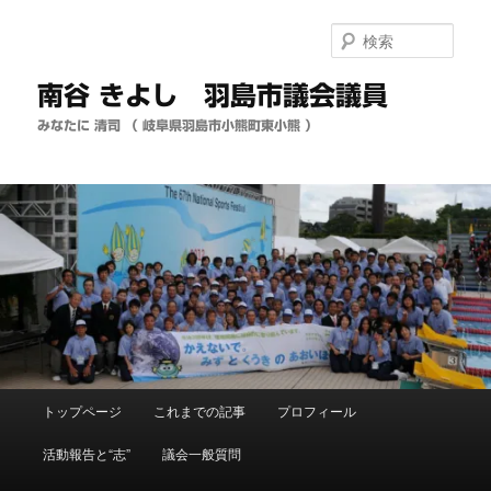
メ
イ
検
ン
索
コ
南谷 きよし 羽島市議会議員
ン
テ
みなたに 清司 （ 岐阜県羽島市小熊町東小熊 ）
ン
ツ
へ
移
動
メ
トップページ
これまでの記事
プロフィール
イ
ン
活動報告と“志”
議会一般質問
メ