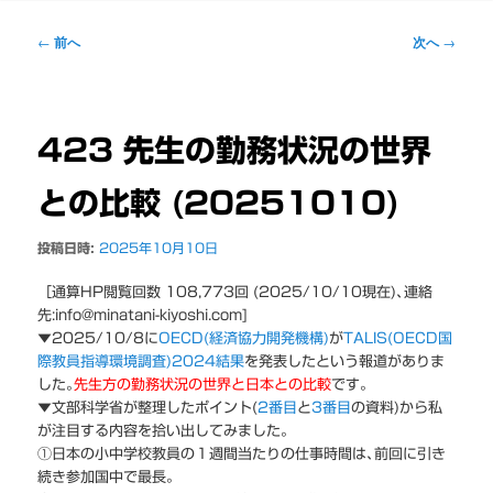
ー
投
←
前へ
次へ
→
稿
ナ
ビ
ゲ
423 先生の勤務状況の世界
ー
シ
との比較 (20251010)
ョ
ン
投稿日時:
2025年10月10日
［通算HP閲覧回数 108,773回 (2025/10/10現在)､連絡
先:info@minatani-kiyoshi.com]
▼2025/10/8に
OECD(経済協力開発機構)
が
TALIS(OECD国
際教員指導環境調査)2024結果
を発表したという報道がありま
した｡
先生方の勤務状況の世界と日本との比較
です｡
▼文部科学省が整理したポイント(
2番目
と
3番目
の資料)から私
が注目する内容を拾い出してみました｡
①日本の小中学校教員の１週間当たりの仕事時間は､前回に引き
続き参加国中で最長｡