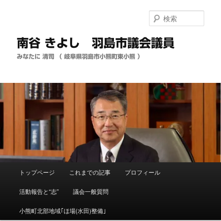
メ
イ
検
ン
索
コ
南谷 きよし 羽島市議会議員
ン
テ
みなたに 清司 （ 岐阜県羽島市小熊町東小熊 ）
ン
ツ
へ
移
動
メ
トップページ
これまでの記事
プロフィール
イ
ン
活動報告と“志”
議会一般質問
メ
ニ
小熊町北部地域｢ほ場(水田)整備｣
ュ