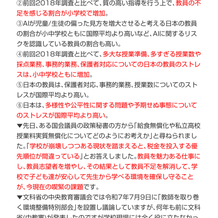
②前回2018年調査と比べて､質の高い指導を行う上で､
教員の不
足を感じる割合が小学校で増加
｡
③AIが児童/生徒の偏った見方を増大させると考える日本の教員
の割合が小中学校ともに国際平均より高いなど､AIに関するリス
クを認識している教員の割合も高い｡
④前回2018年調査と比べて､
多大な授業準備､多すぎる授業数や
採点業務､事務的業務､保護者対応についての日本の教員のストレ
スは､小中学校ともに増加
｡
⑤日本の教員は､保護者対応､事務的業務､授業数についてのスト
レスが国際平均より高い｡
⑥日本は､
多様性や公平性に関する問題や予期せぬ事態について
のストレスが国際平均より高い
｡
▼先日､ある国会議員の政策秘書の方から｢給食無償化や私立高校
授業料実質無償化についてどのようにお考えか｣と尋ねられまし
た｡｢
学校が崩壊しつつある現状を踏まえると､税金を投入する優
先順位が間違っている
｣とお答えしました｡
教員を魅力ある仕事に
し､教員志望者を増やし､その結果として教員不足を解消して､学
校で子ども達が安心して先生から学べる環境を確保し守ること
が､今現在の喫緊の課題
です｡
▼文科省の中央教育審議会では令和7年7月9日に｢教師を取り巻
く環境整備特別部会｣を設置し議論していますが､何年も前に文科
省(中教審)が発表したのですが学校現場には全く役に立たなかっ