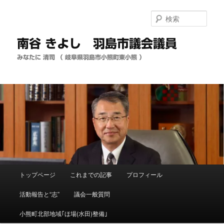
メ
イ
検
ン
索
コ
南谷 きよし 羽島市議会議員
ン
テ
みなたに 清司 （ 岐阜県羽島市小熊町東小熊 ）
ン
ツ
へ
移
動
メ
トップページ
これまでの記事
プロフィール
イ
ン
活動報告と“志”
議会一般質問
メ
ニ
小熊町北部地域｢ほ場(水田)整備｣
ュ