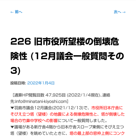
ー
投
←
前へ
次へ
→
稿
ナ
ビ
ゲ
226 旧市役所望楼の倒壊危
ー
シ
険性 (12月議会一般質問その
ョ
ン
3)
投稿日時:
2022年1月4日
［通算HP閲覧回数 47,925回 (2022/1/4現在)､連絡
先:info@minatani-kiyoshi.com］
▼羽島市議会12月議会(2021/12/13)で、
市役所旧本庁舎に
そびえ立つ塔（望楼）の地震による倒壊危険性と、塔が倒壊した
場合の竹鼻中学校への影響
について一般質問しました。
▼議場がある新庁舎4階から旧本庁舎スロープ東側にそびえ立つ
塔（望楼）を眺めていたときに、
塔の最上部の窓枠上側にコンク