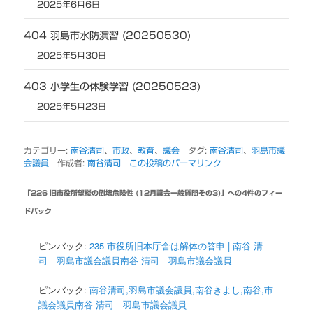
2025年6月6日
404 羽島市水防演習 (20250530)
2025年5月30日
403 小学生の体験学習 (20250523)
2025年5月23日
カテゴリー:
南谷清司
、
市政
、
教育
、
議会
タグ:
南谷清司
、
羽島市議
会議員
作成者:
南谷清司
この投稿のパーマリンク
「
226 旧市役所望楼の倒壊危険性 (12月議会一般質問その3)
」への4件のフィー
ドバック
ピンバック:
235 市役所旧本庁舎は解体の答申 | 南谷 清
司 羽島市議会議員南谷 清司 羽島市議会議員
ピンバック:
南谷清司,羽島市議会議員,南谷きよし,南谷,市
議会議員南谷 清司 羽島市議会議員