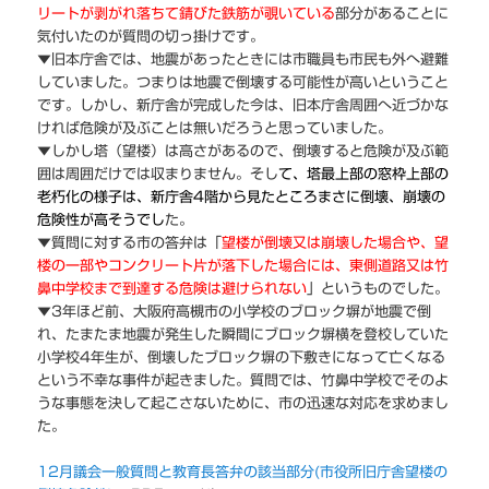
リートが剥がれ落ちて錆びた鉄筋が覗いている
部分があることに
気付いたのが質問の切っ掛けです。
▼旧本庁舎では、地震があったときには市職員も市民も外へ避難
していました。つまりは地震で倒壊する可能性が高いということ
です。しかし、新庁舎が完成した今は、旧本庁舎周囲へ近づかな
ければ危険が及ぶことは無いだろうと思っていました。
▼しかし塔（望楼）は高さがあるので、倒壊すると危険が及ぶ範
囲は周囲だけでは収まりません。そし
て、塔最上部の窓枠上部の
老朽化の様子は、新庁舎4階から見たところまさに倒壊、崩壊の
危険性が高そうでし
た。
▼質問に対する市の答弁は「
望楼が倒壊又は崩壊した場合や、望
楼の一部やコンクリート片が落下した場合には、東側道路又は竹
鼻中学校まで到達する危険は避けられない
」というものでした。
▼3年ほど前、大阪府高槻市の小学校のブロック塀が地震で倒
れ、たまたま地震が発生した瞬間にブロック塀横を登校していた
小学校4年生が、倒壊したブロック塀の下敷きになって亡くなる
という不幸な事件が起きました。質問では、竹鼻中学校でそのよ
うな事態を決して起こさないために、市の迅速な対応を求めまし
た。
12月議会一般質問と教育長答弁の該当部分(市役所旧庁舎望楼の