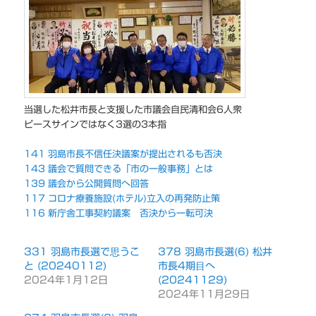
当選した松井市長と支援した市議会自民清和会6人衆
ピースサインではなく3選の3本指
141 羽島市長不信任決議案が提出されるも否決
143 議会で質問できる「市の一般事務」とは
139 議会から公開質問へ回答
117 コロナ療養施設(ホテル)立入の再発防止策
116 新庁舎工事契約議案 否決から一転可決
331 羽島市長選で思うこ
378 羽島市長選(6) 松井
と (20240112)
市長4期目へ
2024年1月12日
(20241129)
2024年11月29日