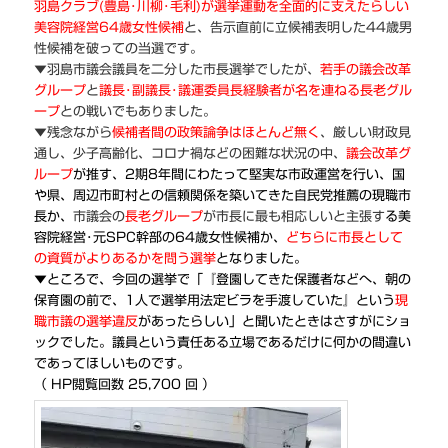
羽島クラブ(豊島･川柳･毛利)が選挙運動を全面的に支えたらしい
美容院経営64歳女性候補
と、告示直前に立候補表明した44歳男
性候補を破っての当選です。
▼羽島市議会議員を二分した市長選挙でしたが、
若手の議会改革
グループ
と
議長･副議長･議運委員長経験者が名を連ねる長老グル
ープ
との戦いでもありました。
▼残念ながら
候補者間の政策論争はほとんど無く
、厳しい財政見
通し、少子高齢化、コロナ禍などの困難な状況の中、
議会改革グ
ループ
が推す、
2期8年間にわたって堅実な市政運営を行い、国
や県、周辺市町村との信頼関係を築いてきた自民党推薦の現職市
長か、
市議会の
長老グループ
が市長に最も相応しいと主張す
る美
容院経営･元SPC幹部の64歳女性候補か、
どちらに市長として
の資質がよりあるかを問う選挙
となりました。
▼ところで、今回の選挙で「『登園してきた保護者などへ、朝の
保育園の前で、
1人で選
挙用法定ビラを手渡していた』という
現
職市議の選挙違反
があったらしい」と聞いたときはさすがにショ
ックでした。議員という責任ある立場であるだけに何かの間違い
であってほしいものです。
（ HP閲覧回数 25,700 回 ）