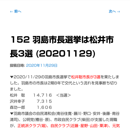
ー
投
←
前へ
次へ
→
稿
ナ
ビ
ゲ
152 羽島市長選挙は松井市
ー
シ
長3選 (20201129)
ョ
ン
投稿日時:
2020年11月29日
▼2020/11/29の羽島市長選挙で
松井聡市長が3選
を果たしま
した。羽島市の市長は2期8年で交代という流れを見事断ち切り
ました。
松井 聡 １４,７１６ ＜当選＞
沢井幸子 ７,３１５
森功一郎 １,６０６
▼羽島市議会の自民清和会(南谷佳寛･藤川･野口･安井･後藤･南谷
清司)、公明党(糟谷･原)、市政自民クラブ(柴田)が支援した現職
が、
正統派クラブ(堀)、
自民クラブ(近藤･星野･山田･粟津)、元気