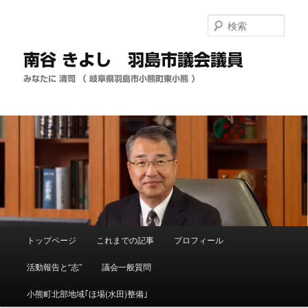
メ
イ
検
ン
索
コ
南谷 きよし 羽島市議会議員
ン
テ
みなたに 清司 （ 岐阜県羽島市小熊町東小熊 ）
ン
ツ
へ
移
動
メ
トップページ
これまでの記事
プロフィール
イ
ン
活動報告と“志”
議会一般質問
メ
ニ
小熊町北部地域｢ほ場(水田)整備｣
ュ