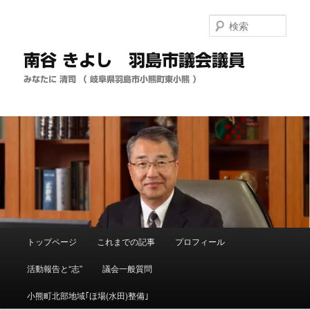
メ
イ
検
ン
索
コ
南谷 きよし 羽島市議会議員
ン
テ
みなたに 清司 （ 岐阜県羽島市小熊町東小熊 ）
ン
ツ
へ
移
動
メ
トップページ
これまでの記事
プロフィール
イ
ン
活動報告と“志”
議会一般質問
メ
ニ
小熊町北部地域｢ほ場(水田)整備｣
ュ