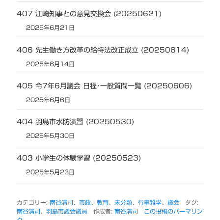
407 江崎知事との意見交換会 (20250621)
2025年6月21日
406 先生働き方改革の給特法改正成立 (20250614)
2025年6月14日
405 令7年6月議会 日程･一般質問一覧 (20250606)
2025年6月6日
404 羽島市水防演習 (20250530)
2025年5月30日
403 小学生の体験学習 (20250523)
2025年5月23日
カテゴリー:
南谷清司
、
市政
、
教育
、
未分類
、
行事雑学
、
議会
タグ:
南谷清司
、
羽島市議会議員
作成者:
南谷清司
この投稿のパーマリン