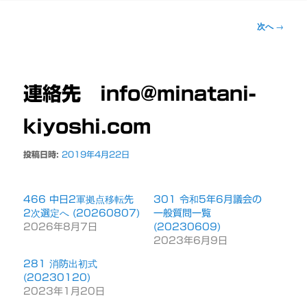
ー
投
次へ
→
稿
ナ
ビ
ゲ
連絡先 info@minatani-
ー
シ
kiyoshi.com
ョ
ン
投稿日時:
2019年4月22日
466 中日2軍拠点移転先
301 令和5年6月議会の
2次選定へ (20260807)
一般質問一覧
2026年8月7日
(20230609)
2023年6月9日
281 消防出初式
(20230120)
2023年1月20日