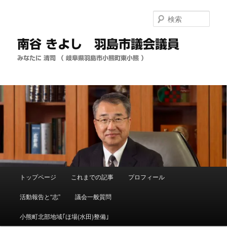
メ
イ
検
ン
索
コ
南谷 きよし 羽島市議会議員
ン
テ
みなたに 清司 （ 岐阜県羽島市小熊町東小熊 ）
ン
ツ
へ
移
動
メ
トップページ
これまでの記事
プロフィール
イ
ン
活動報告と“志”
議会一般質問
メ
ニ
小熊町北部地域｢ほ場(水田)整備｣
ュ