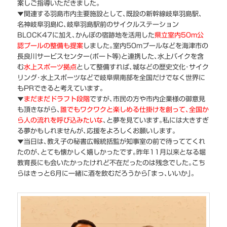
案
しご指導いただきました｡
▼関連する羽島市内主要施設として､既設の新幹線岐阜羽島駅、
名神岐阜羽島IC､岐阜羽島駅前のサイクルステーション
BLOCK47に加え､かんぽの宿跡地を活用した
県立室内50m公
認プールの整備も提案
しました｡室内50mプールなどを海津市の
長良川サービスセンター(ボート等)と連携した､
水上バイクを含
む
水上スポーツ拠点
として整備すれば､城などの歴史文化･サイク
リング･水上スポーツなどで岐阜県南部を全国だけでなく世界に
もPRできると考えています｡
▼
まだまだドラフト段階
ですが､市民の方や市内企業様の御意見
も頂きながら､
誰でもワクワクと楽しめる仕掛けを創って､全国か
ら人の流れを呼び込みたいな
､と夢を見ています｡私には大きすぎ
る夢かもしれませんが､応援をよろしくお願いします｡
▼当日は､教え子の秘書広報統括監が知事室の前で待っててくれ
たのが､とても懐かしく嬉しかったです｡昨年11月以来となる堀
教育長にも会いたかったけれど不在だったのは残念でした｡こち
らはきっと6月に一緒に酒を飲むだろうから｢まっ､いいか｣｡