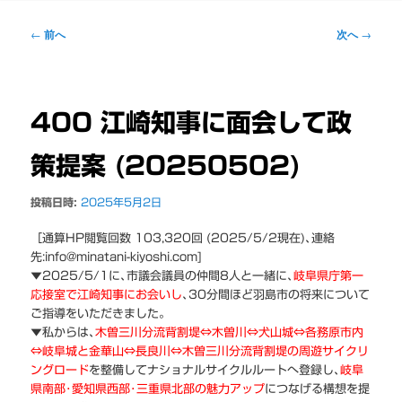
ー
投
←
前へ
次へ
→
稿
ナ
ビ
ゲ
400 江崎知事に面会して政
ー
シ
策提案 (20250502)
ョ
ン
投稿日時:
2025年5月2日
［通算HP閲覧回数 103,320回 (2025/5/2現在)､連絡
先:info@minatani-kiyoshi.com]
▼2025/5/1に､市議会議員の仲間8人と一緒に､
岐阜県庁第一
応接室で江崎知事にお会い
し
､30分間ほど羽島市の将来について
ご指導をいただきました｡
▼私からは､
木曽三川分流背割堤⇔木曽川⇔犬山城⇔各務原市内
⇔岐阜城と金華山⇔長良川⇔木曽三川分流背割堤の周遊サイクリ
ングロード
を整備してナショナルサイクルルートへ登録し､
岐阜
県南部･愛知県西部･三重県北部の魅力アップ
につなげる構想を提