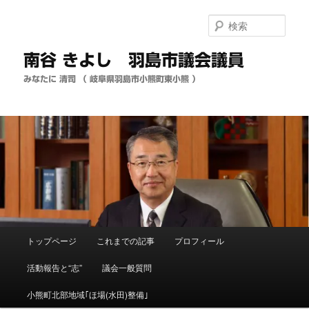
メ
イ
検
ン
索
コ
南谷 きよし 羽島市議会議員
ン
テ
みなたに 清司 （ 岐阜県羽島市小熊町東小熊 ）
ン
ツ
へ
移
動
メ
トップページ
これまでの記事
プロフィール
イ
ン
活動報告と“志”
議会一般質問
メ
ニ
小熊町北部地域｢ほ場(水田)整備｣
ュ