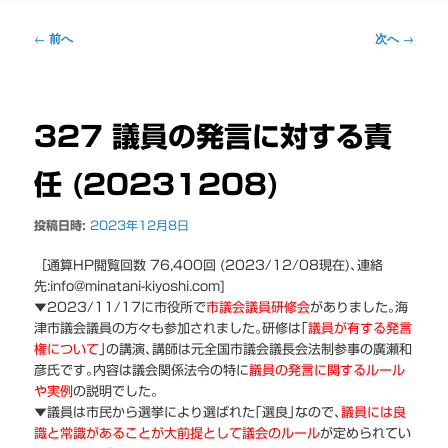
ー
投
←
前へ
次へ
→
稿
ナ
ビ
ゲ
327 議員の発言に対する責
ー
シ
任 (20231208)
ョ
ン
投稿日時:
2023年12月8日
［通算HP閲覧回数 76,400回 (2023/12/08現在)､連絡
先:info@minatani-kiyoshi.com]
▼2023/11/17に市役所で
市議会議員研修会
がありました｡海
津市議会議員の方々も参加されました｡研修は｢
議員が有する発言
権について
｣の講演､講師は元全国市議会議長会法制参事の廣瀬和
彦氏です｡内容は議会関係法令の特に
議員の発言に関するルール
や実例
の説明でした｡
▼議員は市民から選挙により選ばれた｢選良｣なので､
議員には良
識と常識があることが大前提として議会のルール
が定められてい