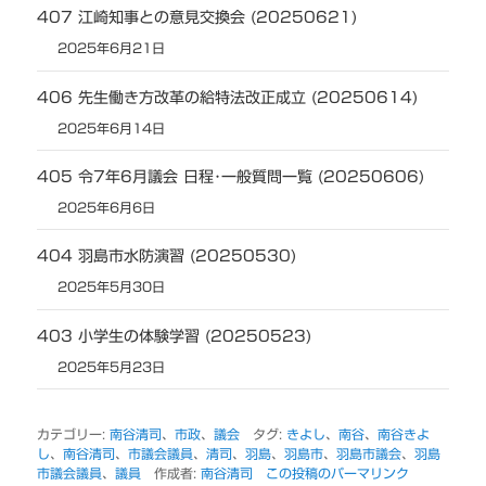
407 江崎知事との意見交換会 (20250621)
2025年6月21日
406 先生働き方改革の給特法改正成立 (20250614)
2025年6月14日
405 令7年6月議会 日程･一般質問一覧 (20250606)
2025年6月6日
404 羽島市水防演習 (20250530)
2025年5月30日
403 小学生の体験学習 (20250523)
2025年5月23日
カテゴリー:
南谷清司
、
市政
、
議会
タグ:
きよし
、
南谷
、
南谷きよ
し
、
南谷清司
、
市議会議員
、
清司
、
羽島
、
羽島市
、
羽島市議会
、
羽島
市議会議員
、
議員
作成者:
南谷清司
この投稿のパーマリンク