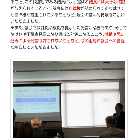
ること､この｢選良｣である議員により選ばれ
議長には大きな権限
が与えられていること､議会には
自律権
が認められており裁判で
も自律権が尊重されていることなど､法令の基本的背景をご説明
いただきました｡
▼また､議会では証拠や根拠を提示した発言が必要であり､そうで
なければ不穏当発言となり懲戒の対象となることや､
感情や思い
込みによる発言は許されないことなど､今の羽島市議会への警鐘
も鳴らしていただきました｡