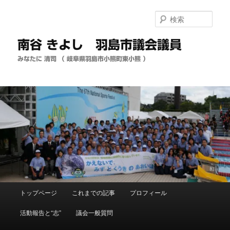
メ
イ
検
ン
索
コ
南谷 きよし 羽島市議会議員
ン
テ
みなたに 清司 （ 岐阜県羽島市小熊町東小熊 ）
ン
ツ
へ
移
動
メ
トップページ
これまでの記事
プロフィール
イ
ン
活動報告と“志”
議会一般質問
メ