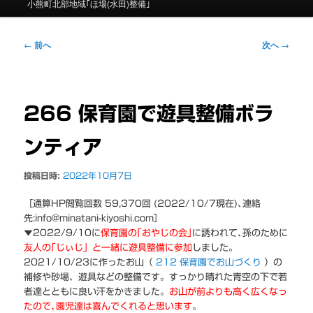
ニ
小熊町北部地域｢ほ場(水田)整備｣
ュ
ー
投
←
前へ
次へ
→
稿
ナ
ビ
ゲ
266 保育園で遊具整備ボラ
ー
シ
ンティア
ョ
ン
投稿日時:
2022年10月7日
［通算HP閲覧回数 59,370回 (2022/10/7現在)､連絡
先:info@minatani-kiyoshi.com］
▼2022/9/10に
保育園の｢おやじの会｣
に誘われて､孫のために
友人の｢じぃじ」と一緒に遊具整備に参加
しました。
2021/10/23に作ったお山（
212 保育園でお山づくり
）の
補修や砂場、遊具などの整備です。すっかり晴れた青空の下で若
者達とともに良い汗をかきました。
お山が前よりも高く広くなっ
たので､園児達は喜んでくれると思います
。