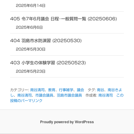
2025年6月14日
405 令7年6月議会 日程･一般質問一覧 (20250606)
2025年6月6日
404 羽島市水防演習 (20250530)
2025年5月30日
403 小学生の体験学習 (20250523)
2025年5月23日
カテゴリー:
南谷清司
、
教育
、
行事雑学
、
議会
タグ:
南谷
、
南谷きよ
し
、
南谷清司
、
市議会議員
、
羽島市議会議員
作成者:
南谷清司
この
投稿のパーマリンク
Proudly powered by WordPress