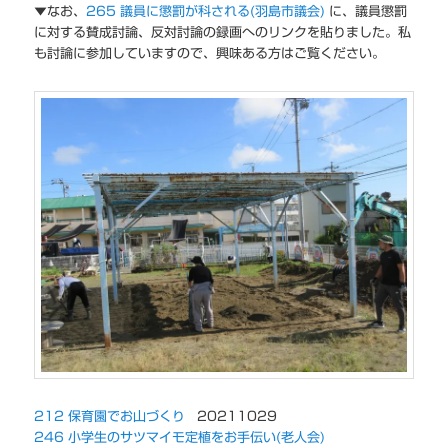
▼なお、
265 議員に懲罰が科される(羽島市議会)
に、議員懲罰
に対する賛成討論、反対討論の録画へのリンクを貼りました。私
も討論に参加していますので、興味ある方はご覧ください。
212 保育園でお山づくり
20211029
246 小学生のサツマイモ定植をお手伝い(老人会)