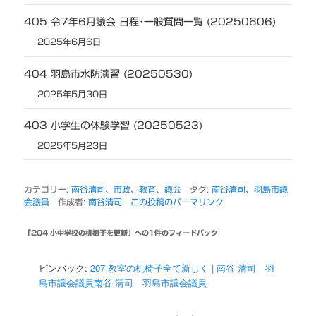
405 令7年6月議会 日程･一般質問一覧 (20250606)
2025年6月6日
404 羽島市水防演習 (20250530)
2025年5月30日
403 小学生の体験学習 (20250523)
2025年5月23日
カテゴリー:
南谷清司
、
市政
、
教育
、
議会
タグ:
南谷清司
、
羽島市議
会議員
作成者:
南谷清司
この投稿のパーマリンク
「
204 小中学校の机椅子を更新
」への1件のフィードバック
ピンバック:
207 教室の机椅子全て新しく | 南谷 清司 羽
島市議会議員南谷 清司 羽島市議会議員