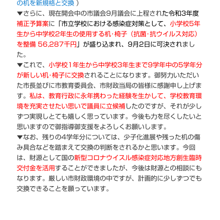
の机を新規格と交換
）
▼さらに、現在開会中の市議会9月議会に上程され
た
令和3年度
補正予算案
に
「市立学校における感染症対策として、
小学校5年
生から中学校2年生の使用する机･椅子（抗菌･抗ウイルス対応）
を整備 56,287千円
」が盛り込まれ、9月2日に可決
され
まし
た。
▼これで、
小学校1年生から中学校3年生まで9学年中の5学年分
が新しい机･椅子に交換
されることになります。御努力いただい
た市長並びに市教育委員会、市財政当局の皆様に感謝申し上げま
す。
私は、教育行政に永年携わった経験を生かして、学校教育環
境を充実させたい思いで議員に立候補
したのですが、それが少し
ずつ実現しとても嬉しく思っています。今後も力を尽くしたいと
思いますので御指導御支援をよろしくお願いします。
▼なお、残りの4学年分については、少子化進展や残った机の傷
み具合などを踏まえて交換の判断をされるかと思います。今回
は、財源として国の
新型コロナウイスル感染症対応地方創生臨時
交付金を活用
することができましたが、今後は財源との相談にも
なります。厳しい市財政環境の中ですが、計画的に少しずつでも
交換できることを願っています。