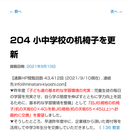
ー
投
←
前へ
次へ
→
稿
ナ
ビ
ゲ
204 小中学校の机椅子を更
ー
シ
新
ョ
ン
投稿日時:
2021年9月10日
【通算HP閲覧回数 43,412回 (2021/9/10現在) , 連絡
先:info@minatani-kiyoshi.com】
▼昨年度「
子ども達の基本的な学習環境の充実
：児童生徒の毎日
の学習を充実させ、自ら学ぶ態度を伸ばすとともに学力向上を図
るために、基本的な学習環境を整備」として「
旧JIS規格の机椅
子(机の天板60×40)を新JIS規格(机の天板65×45以上)へ計
画的に交換」を要望
しました。
▼そうしたところ、早速昨年度中に、企業様から頂いた寄付等を
活用して中学3年生分を交換していただきました。（
136 教室