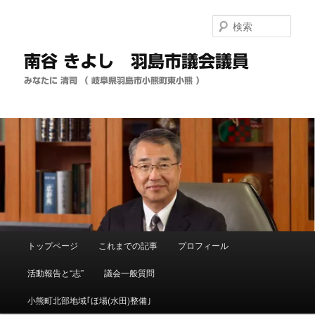
メ
イ
検
ン
索
コ
南谷 きよし 羽島市議会議員
ン
テ
みなたに 清司 （ 岐阜県羽島市小熊町東小熊 ）
ン
ツ
へ
移
動
メ
トップページ
これまでの記事
プロフィール
イ
ン
活動報告と“志”
議会一般質問
メ
ニ
小熊町北部地域｢ほ場(水田)整備｣
ュ