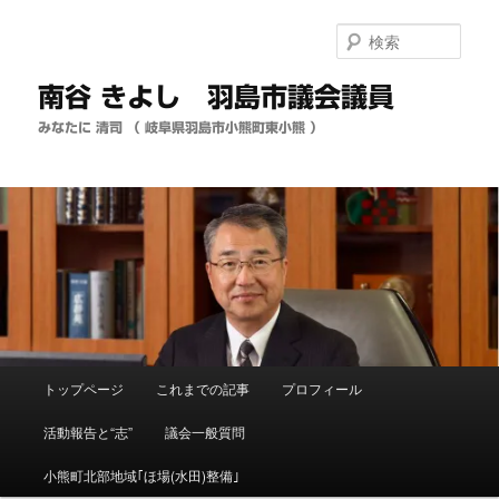
メ
イ
検
ン
索
コ
南谷 きよし 羽島市議会議員
ン
テ
みなたに 清司 （ 岐阜県羽島市小熊町東小熊 ）
ン
ツ
へ
移
動
メ
トップページ
これまでの記事
プロフィール
イ
ン
活動報告と“志”
議会一般質問
メ
ニ
小熊町北部地域｢ほ場(水田)整備｣
ュ