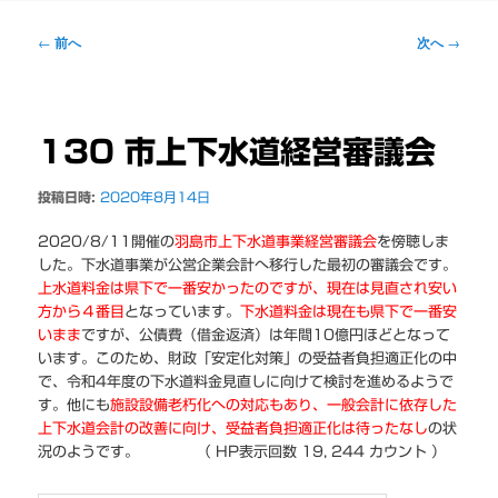
ー
投
←
前へ
次へ
→
稿
ナ
ビ
ゲ
130 市上下水道経営審議会
ー
シ
投稿日時:
2020年8月14日
ョ
ン
2020/8/11開催の
羽島市上下水道事業経営審議会
を傍聴しま
した。下水道事業が公営企業会計へ移行した最初の審議会です。
上水道料金は県下で一番安かったのですが、現在は見直され安い
方から４番目
となっています。
下水道料金は現在も県下で一番安
いまま
ですが、公債費（借金返済）は年間10億円ほどとなって
います。このため、財政「安定化対策」の受益者負担適正化の中
で、令和4年度の下水道料金見直しに向けて検討を進めるようで
す。他にも
施設設備老朽化への対応もあり、一般会計に依存した
上下水道会計の改善に向け、受益者負担適正化は待ったなし
の状
況のようです。 （ HP表示回数 19, 244 カウント ）