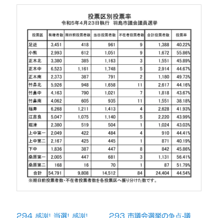
294 感謝! 当選! 感謝!
293 市議会選挙の争点-議