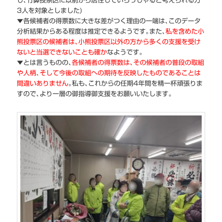
し､竹鼻投票区に以前から居住していらっしゃると考えられる方
3人を対象としました)
▼各候補者の得票数に大きな差がつく理由の一端は､このデータ
分析結果からある程度は推定できるようです｡また､
私を含めた小
熊投票区の候補者は､小熊投票区以外の方から多くの支援を受け
ないと当選できないことも確か
なようです｡
▼とは言うものの､
各候補者の得票数は､その候補者の普段の取組
や人柄､そして今後の取組への期待を反映したものであることは
間違いありません
｡私も､これからの任期4年間を精一杯頑張りま
すので､より一層の御指導御支援をお願いいたします。