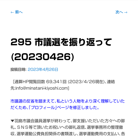
ー
投
←
前へ
次へ
→
稿
ナ
ビ
ゲ
295 市議選を振り返って
ー
シ
(20230426)
ョ
ン
投稿日時:
2023年4月26日
［通算HP閲覧回数 69,341回 (2023/4/26現在)､連絡
先:info@minatani-kiyoshi.com]
市議選の反省を踏まえて､私という人物をより深く理解していた
だくため､｢プロフィール｣ページを修正しました｡
▼羽島市議会議員選挙が終わって､御支援いただいた方々への御
礼､ＳＮＳ等で頂いたお祝いへの御礼返信､選挙事務所の整理撤
収､選挙運動公費負担関係の書類渡し､選挙運動費用の支払い､各