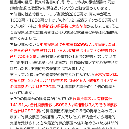
種書類の整理､収支報告書の作成､そして今後の議会活動の同志
(議会会派)の確認や勧誘など､バタバタと動き回っています。
▼前回に続き今回も､トップ当選が2268票で､真ん中が私の
1000票～1200票でトップの約1/2､当落ラインが587票でト
ップの約1/4と､
各候補者の得票数に大きな差
がありました｡そこ
で各投票区の推定投票者数とその地区の候補者の得票数の関係を
調べてみました｡
▼私の住んでいる
小熊投票区は有権者数2993人､期日前､当日､
不在者の合計投票者数は1672人｡候補者は3人でその得票数の
合計は3083票
｡小熊投票区の票数の1.8倍の得票となっていま
す｡(新生町･小熊町島･足近町南之川は竹鼻投票区で小熊投票区で
はないため､小熊町島の候補者は含みません)
▼トップ､2位､5位の得票数の候補者が住んでいる
正木投票区は､
有権者数12276人､合計投票者数は5645人｡候補者は4人でそ
の得票数の合計は6070票
｡正木投票区の票数の1.1倍の得票と
なっています｡
▼3位の得票数の候補者が住んでいる
竹鼻投票区は､有権者数
14151人､合計投票者数は5986人｡
候補者は3人でその得票数
の合計は2881票
｡竹鼻投票区の票数の0.5倍の得票となってい
ます｡(竹鼻投票区の候補者は7人でしたが､市内全域から組織的
支援を受けられた方や最近竹鼻投票区へ住み始められた方は除外