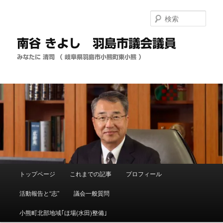
メ
イ
検
ン
索
コ
南谷 きよし 羽島市議会議員
ン
テ
みなたに 清司 （ 岐阜県羽島市小熊町東小熊 ）
ン
ツ
へ
移
動
メ
トップページ
これまでの記事
プロフィール
イ
ン
活動報告と“志”
議会一般質問
メ
ニ
小熊町北部地域｢ほ場(水田)整備｣
ュ