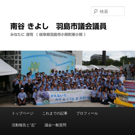
メ
イ
検
ン
索
コ
南谷 きよし 羽島市議会議員
ン
テ
みなたに 清司 （ 岐阜県羽島市小熊町東小熊 ）
ン
ツ
へ
移
動
メ
トップページ
これまでの記事
プロフィール
イ
ン
活動報告と“志”
議会一般質問
メ