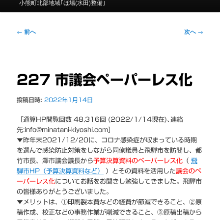
ニ
小熊町北部地域｢ほ場(水田)整備｣
ュ
ー
投
←
前へ
次へ
→
稿
ナ
ビ
ゲ
227 市議会ペーパーレス化
ー
シ
投稿日時:
2022年1月14日
ョ
ン
［通算HP閲覧回数 48,316回 (2022/1/14現在)､連絡
先:info@minatani-kiyoshi.com］
▼昨年末2021/12/20に、コロナ感染症が収まっている時期
を選んで感染防止対策をしながら同僚議員と飛騨市を訪問し、都
竹市長、澤市議会議長から
予算決算資料のペーパーレス化
（
飛
騨市HP（予算決算資料など）
）とその資料を活用した
議会のペ
ーパーレス化
についてお話をお聞きし勉強してきました。飛騨市
の皆様ありがとうございました。
▼メリットは、①印刷製本費などの経費が節減できること、②原
稿作成、校正などの事務作業が削減できること、③原稿出稿から