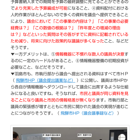
予算書納入までの期間を予算の最終調整に充てることができるの
で
より充実した予算編成が可能
になること、④資料配付における
人的作業がほとんどないので多くの資料を議会へ提供できること
により、
議会において「この事業の内容は？」「この事業の必要
経費は？」「この数値の根拠は？」「昨年度との増減の理由
は？」などといった質問はその答がすでに資料に記載されている
ため減り、将来に向けた政策的な議論が多くなった
こと、などだ
そうです。
▼一方デメリットは、⑤
情報機器に不慣れな数人の議員が決意
す
るのに一定のハードルがあること、⑥情報機器整備の初期投資が
必要なこと、などだそうです。
▼羽島市も、市執行部から議会へ提出される資料はすべて市ＨＰ
（
飛騨市HP（議会提出議案など）
）に公開し、議員は市HPか
ら各自が情報機器へダウンロードして議会に出席するような仕組
みになると良いですね。そうなれば、
市民と議員が同じ資料を見
ることになり議員と市民の情報格差が無くなり
ます。市執行部と
議員の緊張感が増すとともに市民に開かれた議会の実現が進むこ
とにつながりそうです。（
飛騨市HP（議会議事録など）
）