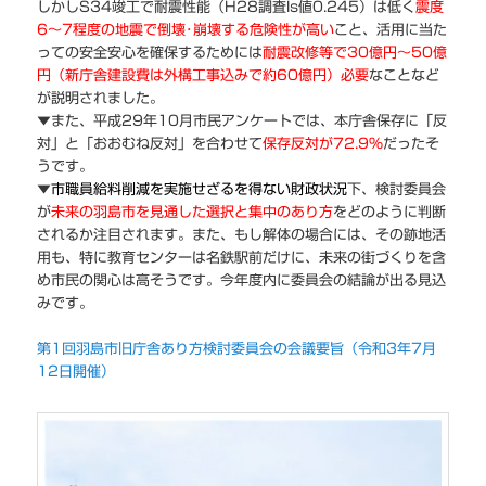
しかしS34竣工で耐震性能（H28調査Is値0.245）は低く
震度
6～7程度の地震で倒壊･崩壊する危険性が高い
こと、活用に当た
っての安全安心を確保するためには
耐震改修等で30億円～50億
円（新庁舎建設費は外構工事込みで約60億円）必要
なことなど
が説明されました。
▼また、平成29年10月市民アンケートでは、本庁舎保存に「反
対」と「おおむね反対」を合わせて
保存反対が72.9％
だったそ
うです。
▼
市職員給料削減を実施せざるを得ない財政状況
下、検討委員会
が
未来の羽島市を見通した選択と集中のあり方
をどのように判断
されるか注目されます。また、もし解体の場合には、その跡地活
用も、特に教育センターは名鉄駅前だけに、未来の街づくりを含
め市民の関心は高そうです。今年度内に委員会の結論が出る見込
みです。
第1回羽島市旧庁舎あり方検討委員会の会議要旨（令和3年7月
12日開催）