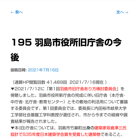
ー
投
←
前へ
次へ
→
稿
ナ
ビ
ゲ
195 羽島市役所旧庁舎の今
ー
シ
後
ョ
ン
投稿日時:
2021年7月16日
（通算HP閲覧回数 41,489回 2021/7/16現在 ）
▼2021/7/12に「第1回
羽島市旧庁舎あり方検討委員会
」を
傍聴しました。羽島市役所新庁舎の完成に伴い旧庁舎（本庁舎･
中庁舎･北庁舎･教育センター）とその敷地の利活用について審議
する委員会です。第1回委員会では、委員長に内田裕市岐阜大学
工学部社会基盤工学科教授が選任され、市から今までの経緯や調
査結果が報告されました。
▼本(旧)庁舎については、羽島市竹鼻町出
身の
建築家坂倉準三氏
設計でS35年度日本建築学会賞を受賞した
建築物
であること、