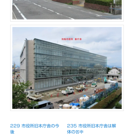
229 市役所旧本庁舎の今
235 市役所旧本庁舎は解
後
体の答申