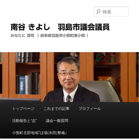
メ
イ
検
ン
索
コ
南谷 きよし 羽島市議会議員
ン
テ
みなたに 清司 （ 岐阜県羽島市小熊町東小熊 ）
ン
ツ
へ
移
動
メ
トップページ
これまでの記事
プロフィール
イ
ン
活動報告と“志”
議会一般質問
メ
ニ
小熊町北部地域｢ほ場(水田)整備｣
ュ