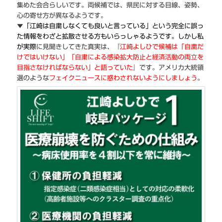
集めた会合らしいです。両候補では、県民に対する目線、姿勢、
心の寄せ方が異なるようです。
▼
「江崎は自粛しなくても良いと言っている」という完全に誤っ
た情報をわざと拡散させる方もいらっしゃるようです。しかし私
が実際
に見聞きしてきた真実は、『
江崎よしひで候補は「自粛だ
けではいけない」「自粛による感染拡大防止と経済活動の両立を
目指さなければならない」と語っていた
』です。アメリカ大統領
選のような
フェイクニュースに惑わされないようにしましょう
。