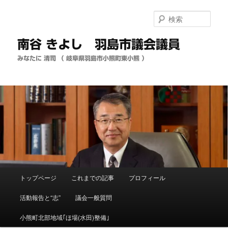
メ
イ
検
ン
索
コ
南谷 きよし 羽島市議会議員
ン
テ
みなたに 清司 （ 岐阜県羽島市小熊町東小熊 ）
ン
ツ
へ
移
動
メ
トップページ
これまでの記事
プロフィール
イ
ン
活動報告と“志”
議会一般質問
メ
ニ
小熊町北部地域｢ほ場(水田)整備｣
ュ