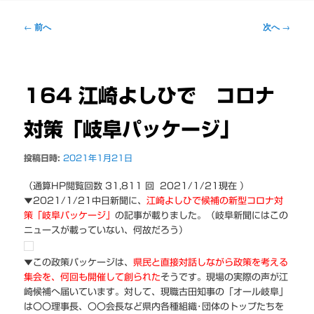
ー
投
←
前へ
次へ
→
稿
ナ
ビ
ゲ
164 江崎よしひで コロナ
ー
シ
対策「岐阜パッケージ」
ョ
ン
投稿日時:
2021年1月21日
（通算HP閲覧回数 31,811 回 2021/1/21現在 ）
▼2021/1/21中日新聞に、
江崎よしひで候補の新型コロナ対
策「岐阜パッケージ」
の記事が載りました。（岐阜新聞にはこの
ニュースが載っていない、何故だろう）
▼この政策パッケージは、
県民と直接対話しながら政策を考える
集会を、何回も開催して創られた
そうです。現場の実際の声が江
崎候補へ届いています。対して、現職古田知事の「オール岐阜」
は〇〇理事長、〇〇会長など県内各種組織･団体のトップたちを