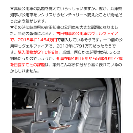
▼高級公用車の話題を覚えていらっしゃいますか。確か、兵庫県
知事が公用車をレクサスからセンチュリーへ変えたことが発端だ
ったよう気がします。
▼その時に岐阜県の古田知事の公用車も大きな話題になりまし
た。当時の報道によると、
古田知事の公用車はヴェルファイア
で、2018年に1464万円
で購入
し
ているそうです。一つ前の公
用車もヴェルファイアで、2013年に791万円だったそうで
す。
購入価格が5年で約2倍
。当然、何らかの必要性があっての
判断だったのでしょうが、
知事在職4期16年から5期20年77歳
を目指すことの課題
は、案外こんな所に分かり易く表れているの
かもしれません。