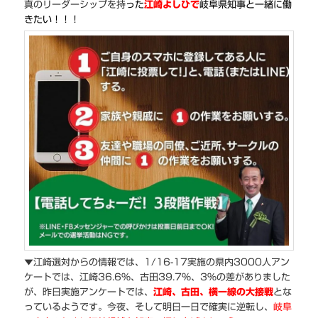
真のリーダーシップを持
った
江崎よしひで
岐阜県知事と一緒に働
きたい！！！
▼江崎選対からの情報では、1/16-17実施の県内3000人アン
ケートでは、江崎36.6%、古田39.7％、3%の差がありました
が、昨日実施アンケートでは、
江崎、古田、横一線の大接戦
とな
っているようです。今夜、そして明日一日で確実に逆転し、
岐阜