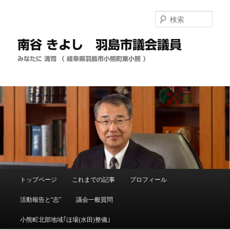
メ
イ
検
ン
索
コ
南谷 きよし 羽島市議会議員
ン
テ
みなたに 清司 （ 岐阜県羽島市小熊町東小熊 ）
ン
ツ
へ
移
動
メ
トップページ
これまでの記事
プロフィール
イ
ン
活動報告と“志”
議会一般質問
メ
ニ
小熊町北部地域｢ほ場(水田)整備｣
ュ