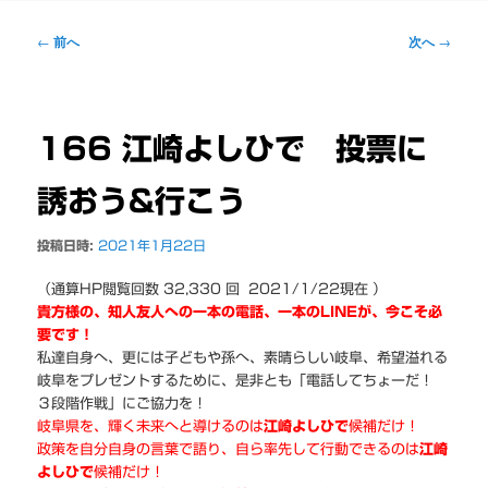
ー
投
←
前へ
次へ
→
稿
ナ
ビ
ゲ
166 江崎よしひで 投票に
ー
シ
誘おう&行こう
ョ
ン
投稿日時:
2021年1月22日
（通算HP閲覧回数 32,330 回 2021/1/22現在 ）
貴方様の、知人友人への一本の電話、一本のLINEが、今こそ必
要です！
私達自身へ、更には子どもや孫へ、素晴らしい岐阜、希望溢れる
岐阜をプレゼントするために、是非とも「電話してちょーだ！
３段階作戦」にご協力を！
岐阜県を、輝く未来へと導けるのは
江崎よしひで
候補だけ！
政策を自分自身の言葉で語り、自ら率先して行動できるのは
江崎
よしひで
候補だけ！